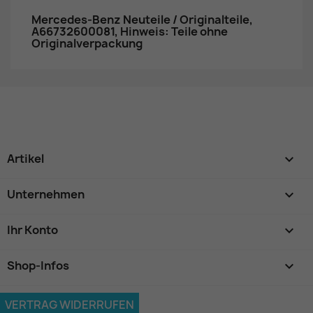
Mercedes-Benz Neuteile / Originalteile,
A66732600081, Hinweis: Teile ohne
Originalverpackung
Artikel

Unternehmen

Ihr Konto

Shop-Infos
keyboard_arrow_down
VERTRAG WIDERRUFEN