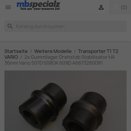
shopping_cart


(0)
search
Startseite
Weitere Modelle
Transporter T1 T2
VARIO
2x Gummilager Drehstab Stabilisator HA
36mm Vario 507D 508DK 609D A6673260081