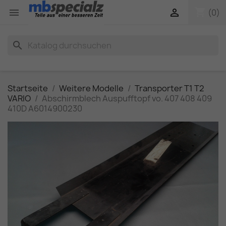
shopping_cart


(0)
search
Startseite
Weitere Modelle
Transporter T1 T2
VARIO
Abschirmblech Auspufftopf vo. 407 408 409
410D A6014900230