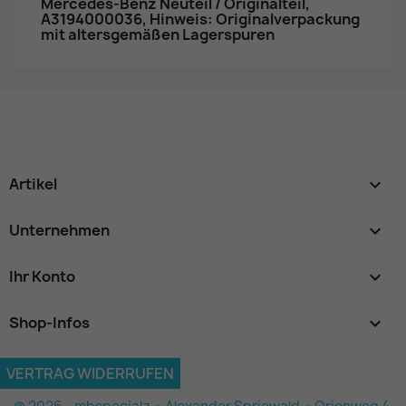
Mercedes-Benz Neuteil / Originalteil,
A3194000036, Hinweis: Originalverpackung
mit altersgemäßen Lagerspuren
Artikel

Unternehmen

Ihr Konto

Shop-Infos
keyboard_arrow_down
VERTRAG WIDERRUFEN