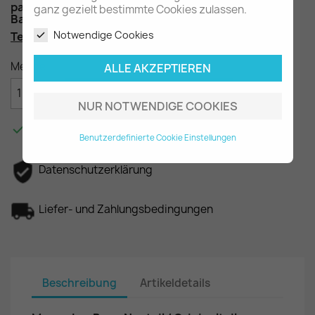
passend je nach Ausführung für die T2
ganz gezielt bestimmte Cookies zulassen.
Baureihe W309
Notwendige Cookies
Teilenummer
: A3194000036
Menge
ALLE AKZEPTIEREN

IN DEN WARENKORB
NUR NOTWENDIGE COOKIES

Am Lager - In 2-3 Tagen bei Ihnen.
Benutzerdefinierte Cookie Einstellungen
Datenschutzerklärung
Liefer- und Zahlungsbedingungen
Beschreibung
Artikeldetails