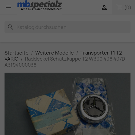
shopping_cart


(0)
search
Startseite
Weitere Modelle
Transporter T1 T2
VARIO
Raddeckel Schutzkappe T2 W309 406 407D
A3194000036