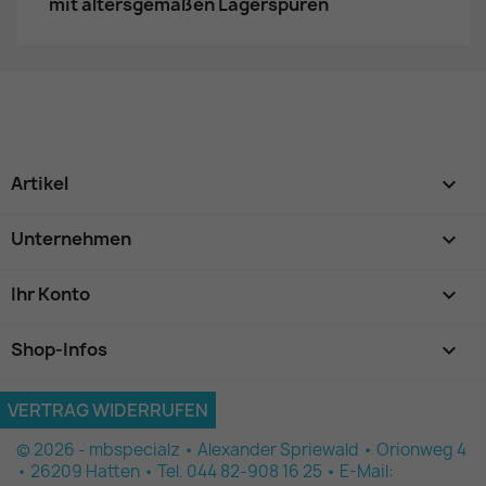
mit altersgemäßen Lagerspuren
Artikel

Unternehmen

Ihr Konto

Shop-Infos
keyboard_arrow_down
VERTRAG WIDERRUFEN
© 2026 - mbspecialz • Alexander Spriewald • Orionweg 4
• 26209 Hatten • Tel. 044 82-908 16 25 • E-Mail: