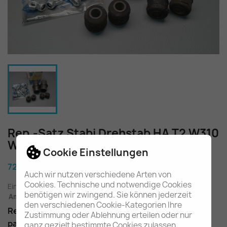
Rep.-Satz Stabi Drehstab HA T2 W310
W313 A3093200428
Cookie Einstellungen
72,40 €
Auch wir nutzen verschiedene Arten von
Cookies. Technische und notwendige Cookies
Einschl. gesetzl. MwSt.
zuzügl. Versandkosten
benötigen wir zwingend. Sie können jederzeit
Am Lager - In 2-3 Tagen bei Ihnen (Inland)
den verschiedenen Cookie-Kategorien Ihre
Rep.-Satz Stabilisator / Drehstab Hinterachse
Zustimmung oder Ablehnung erteilen oder nur
passend u.a. im W310/W313
ganz gezielt bestimmte Cookies zulassen.