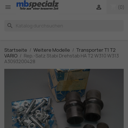
shopping_cart


(0)
search
Startseite
Weitere Modelle
Transporter T1 T2
VARIO
Rep.-Satz Stabi Drehstab HA T2 W310 W313
A3093200428