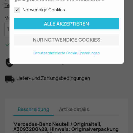
Teilenummer
: A3093200428
Notwendige Cookies
Menge
ALLE AKZEPTIEREN

IN DEN WARENKORB
NUR NOTWENDIGE COOKIES

Am Lager - In 2-3 Tagen bei Ihnen.
Benutzerdefinierte Cookie Einstellungen
Datenschutzerklärung
Liefer- und Zahlungsbedingungen
Beschreibung
Artikeldetails
Mercedes-Benz Neuteil / Originalteil,
A3093200428, Hinweis: Originalverpackung