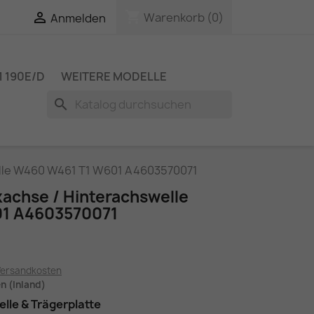
shopping_cart

Warenkorb
(0)
Anmelden
 190E/D
WEITERE MODELLE
search
elle W460 W461 T1 W601 A4603570071
kachse / Hinterachswelle
1 A4603570071
Versandkosten
en (Inland)
lle & Trägerplatte