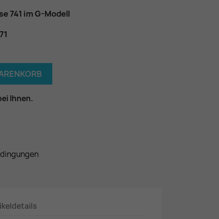
se 741 im G-Modell
71
WARENKORB
bei Ihnen.
edingungen
ikeldetails