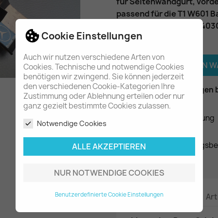
für Seitenwandgurt, vorde
passend für die T1 W601 B
Teilenummer
: A60163403
Cookie Einstellungen
Menge
Auch wir nutzen verschiedene Arten von

IN DEN 
Cookies. Technische und notwendige Cookies
benötigen wir zwingend. Sie können jederzeit
den verschiedenen Cookie-Kategorien Ihre

Am Lager - In 2-3 Tagen 
Zustimmung oder Ablehnung erteilen oder nur
ganz gezielt bestimmte Cookies zulassen.
Datenschutzerklärung
Notwendige Cookies
Liefer- und Zahlungsb
ALLE AKZEPTIEREN
NUR NOTWENDIGE COOKIES
Benutzerdefinierte Cookie Einstellungen
Beschreibung
Art