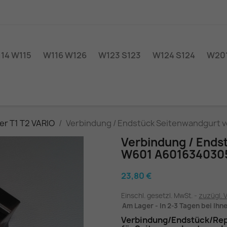
14 W115
W116 W126
W123 S123
W124 S124
W201
er T1 T2 VARIO
Verbindung / Endstück Seitenwandgurt 
Verbindung / Ends
W601 A601634030
23,80 €
Einschl. gesetzl. MwSt.
zuzügl. 
Am Lager - In 2-3 Tagen bei Ihn
Verbindung/Endstück/Rep