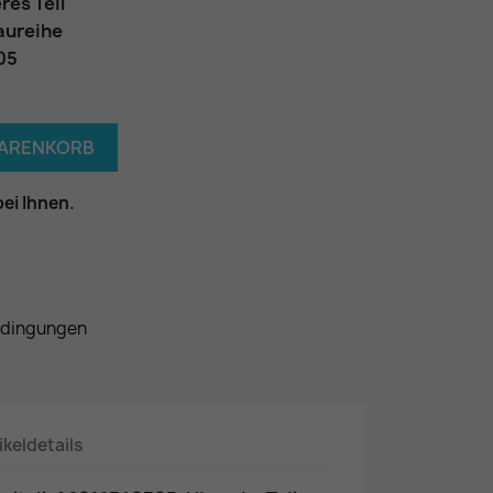
res Teil
aureihe
05
WARENKORB
bei Ihnen.
edingungen
ikeldetails