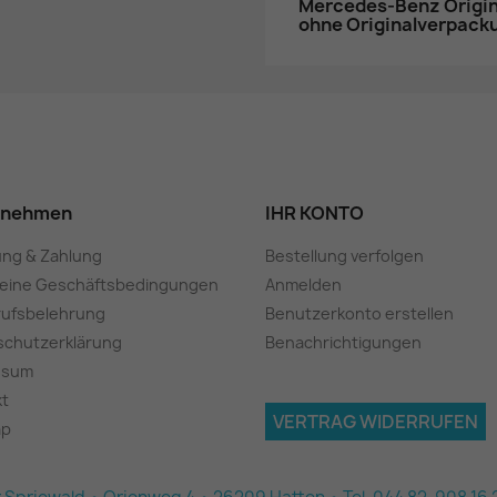
Mercedes-Benz Origina
ohne Originalverpack
rnehmen
IHR KONTO
ung & Zahlung
Bestellung verfolgen
meine Geschäftsbedingungen
Anmelden
rufsbelehrung
Benutzerkonto erstellen
schutzerklärung
Benachrichtigungen
ssum
kt
VERTRAG WIDERRUFEN
ap