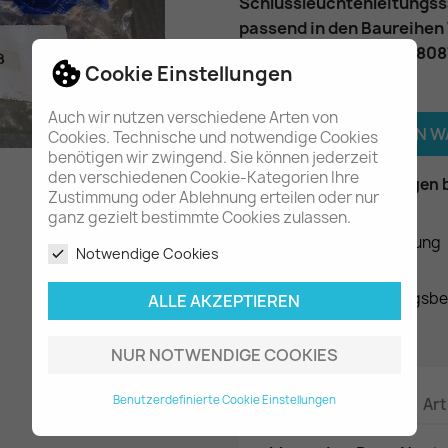
Schlussleuchtenleitungss
passend in den Baureihen
Teilenummer
: A00298808
Cookie Einstellungen
Menge
Auch wir nutzen verschiedene Arten von

IN DEN 
Cookies. Technische und notwendige Cookies
benötigen wir zwingend. Sie können jederzeit
den verschiedenen Cookie-Kategorien Ihre

Am Lager - In 2-3 Tagen 
Zustimmung oder Ablehnung erteilen oder nur
ganz gezielt bestimmte Cookies zulassen.
Datenschutzerklärung
Notwendige Cookies
Liefer- und Zahlungsb
ALLE AKZEPTIEREN
NUR NOTWENDIGE COOKIES
Benutzerdefinierte Cookie Einstellungen
Beschreibung
Art