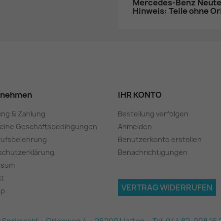
Mercedes-Benz Neutei
Hinweis: Teile ohne O
rnehmen
IHR KONTO
ung & Zahlung
Bestellung verfolgen
meine Geschäftsbedingungen
Anmelden
rufsbelehrung
Benutzerkonto erstellen
schutzerklärung
Benachrichtigungen
ssum
kt
VERTRAG WIDERRUFEN
ap