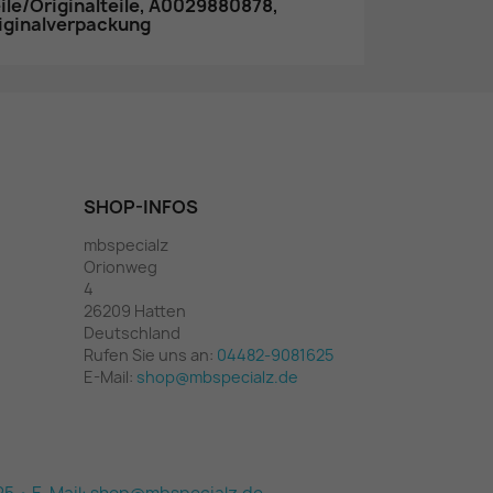
le/Originalteile, A0029880878,
riginalverpackung
SHOP-INFOS
mbspecialz
Orionweg
4
26209 Hatten
Deutschland
Rufen Sie uns an:
04482-9081625
E-Mail:
shop@mbspecialz.de