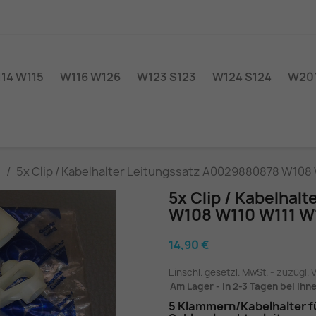
14 W115
W116 W126
W123 S123
W124 S124
W201
1
5x Clip / Kabelhalter Leitungssatz A0029880878 W108
5x Clip / Kabelhal
W108 W110 W111 W
14,90 €
Einschl. gesetzl. MwSt.
zuzügl. 
Am Lager - In 2-3 Tagen bei Ihn
5 Klammern/Kabelhalter f