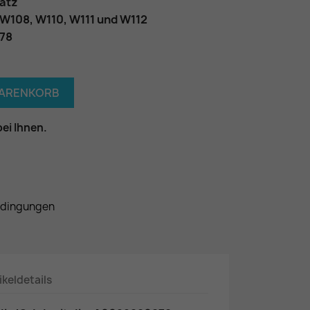
atz
 W108, W110, W111 und W112
78
WARENKORB
bei Ihnen.
edingungen
ikeldetails