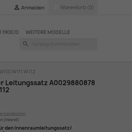
shopping_cart

Warenkorb
(0)
Anmelden
 190E/D
WEITERE MODELLE
search
 W110 W111 W112
ter Leitungssatz A0029880878
112
Versandkosten
en (Inland)
ür den Innenraumleitungssatz/