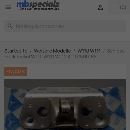
shopping_cart


(0)
search
Startseite
Weitere Modelle
W110 W111
Schloss
Heckdeckel W110 W111 W112 A1107500185
-17,00 €