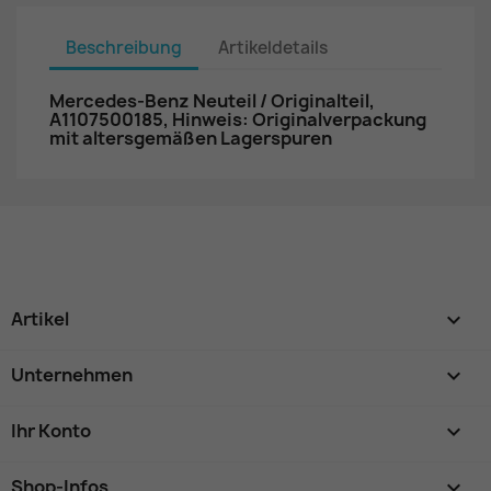
Beschreibung
Artikeldetails
Mercedes-Benz Neuteil / Originalteil,
A1107500185, Hinweis: Originalverpackung
mit altersgemäßen Lagerspuren
Artikel

Unternehmen

Ihr Konto

Shop-Infos
keyboard_arrow_down