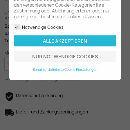
den verschiedenen Cookie-Kategorien Ihre
Zustimmung oder Ablehnung erteilen oder nur
Einschl. gesetzl. MwSt.
zuzügl. Versandkosten
ganz gezielt bestimmte Cookies zulassen.
Am Lager - In 2-3 Tagen bei Ihnen (Inland)
Schloss für den Heckdeckel
Notwendige Cookies
passend für die Baureihen W110, W111, W112
Teilenummer:
A1107500185, frühe Ausführung
ALLE AKZEPTIEREN
Menge
NUR NOTWENDIGE COOKIES

IN DEN WARENKORB
Benutzerdefinierte Cookie Einstellungen

Am Lager - In 2-3 Tagen bei Ihnen.
Datenschutzerklärung
Liefer- und Zahlungsbedingungen