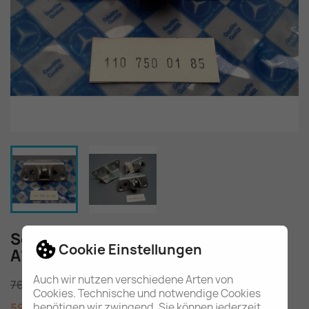
Schloss Heckdeckel W110 W111 W112
Cookie Einstellungen
A1107500185
Auch wir nutzen verschiedene Arten von
76,80 €
Cookies. Technische und notwendige Cookies
59,80 €
SPAREN SIE 17,00 €
benötigen wir zwingend. Sie können jederzeit