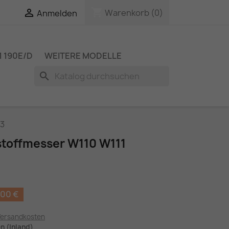
shopping_cart

Warenkorb
(0)
Anmelden
 190E/D
WEITERE MODELLE
search
03
stoffmesser W110 W111
,00 €
Versandkosten
en (Inland)