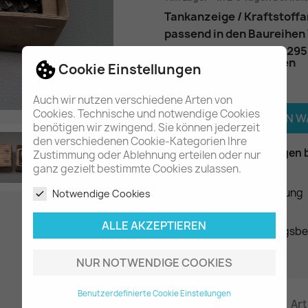
Tankanzeige / Kraftstoff
passend in den Baureihen
Teilenummer
: A00054295
Lagerspuren vorhanden
Cookie Einstellungen
Menge
Auch wir nutzen verschiedene Arten von
Cookies. Technische und notwendige Cookies

IN DEN 
benötigen wir zwingend. Sie können jederzeit
den verschiedenen Cookie-Kategorien Ihre

Am Lager - In 2-3 Tagen 
Zustimmung oder Ablehnung erteilen oder nur

ganz gezielt bestimmte Cookies zulassen.
Datenschutzerklärung
Notwendige Cookies
ALLE AKZEPTIEREN
Liefer- und Zahlungsb
NUR NOTWENDIGE COOKIES
Benutzerdefinierte Cookie Einstellungen
Beschreibung
Art