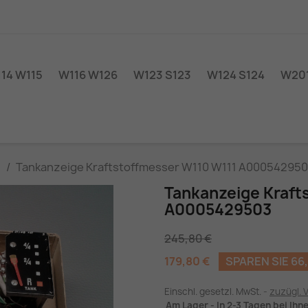
14 W115
W116 W126
W123 S123
W124 S124
W201
1
Tankanzeige Kraftstoffmesser W110 W111 A00054295
Tankanzeige Kraft
A0005429503
245,80 €
179,80 €
SPAREN SIE 66
Einschl. gesetzl. MwSt.
zuzügl. 
Am Lager - In 2-3 Tagen bei Ihn