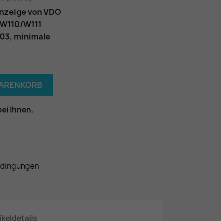
anzeige von VDO
 W110/W111
03, minimale
WARENKORB
bei Ihnen.
edingungen
ikeldetails