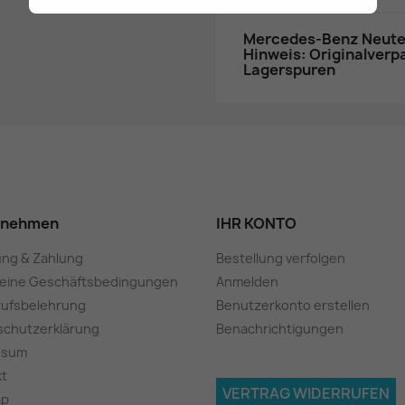
Mercedes-Benz Neuteil
Hinweis: Originalver
Lagerspuren
rnehmen
IHR KONTO
ung & Zahlung
Bestellung verfolgen
meine Geschäftsbedingungen
Anmelden
rufsbelehrung
Benutzerkonto erstellen
schutzerklärung
Benachrichtigungen
ssum
kt
VERTRAG WIDERRUFEN
ap