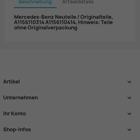
Beschreibung
Artikeldetails
Mercedes-Benz Neuteile / Originalteile,
A1156110314 A1156110414, Hinweis: Teile
ohne Originalverpackung
Artikel

Unternehmen

Ihr Konto

Shop-Infos
keyboard_arrow_down