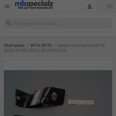
shopping_cart


(0)
search
Startseite
W114 W115
Halter links rechts W114
W115 A1156110314, A1156110414