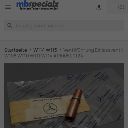
shopping_cart


(0)
search
Startseite
W114 W115
Ventilführung Einlassventil
W108 W110 W111 W114 A1300500124