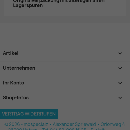
Originalverpackung mit altersgemäßen
Lagerspuren
Artikel

Unternehmen

Ihr Konto

Shop-Infos
keyboard_arrow_down
VERTRAG WIDERRUFEN
© 2026 - mbspecialz • Alexander Spriewald • Orionweg 4