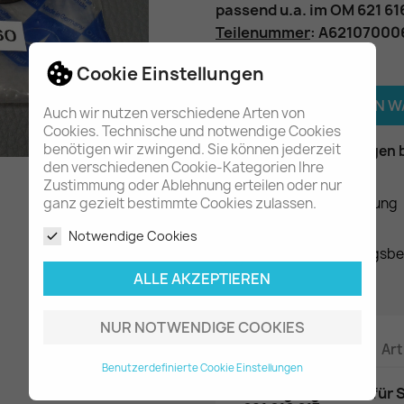
passend u.a. im OM 621 61
Teilenummer
: A6210700
Menge
Cookie Einstellungen

IN DEN 
Auch wir nutzen verschiedene Arten von
Cookies. Technische und notwendige Cookies

benötigen wir zwingend. Sie können jederzeit
Am Lager - In 2-3 Tagen 
den verschiedenen Cookie-Kategorien Ihre
Zustimmung oder Ablehnung erteilen oder nur
Datenschutzerklärung
ganz gezielt bestimmte Cookies zulassen.
Notwendige Cookies
Liefer- und Zahlungsb
ALLE AKZEPTIEREN
NUR NOTWENDIGE COOKIES
Beschreibung
Art
Benutzerdefinierte Cookie Einstellungen
2x Gegengewicht für S