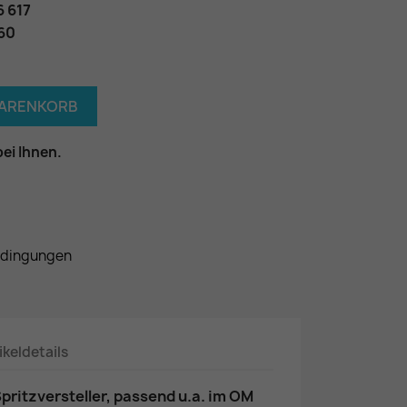
6 617
060
WARENKORB
bei Ihnen.
edingungen
ikeldetails
pritzversteller, passend u.a. im OM