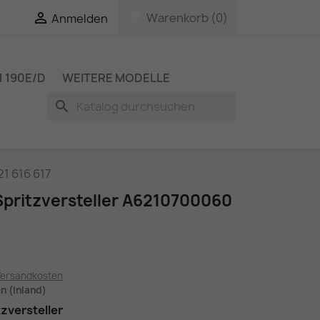
shopping_cart

Warenkorb
(0)
Anmelden
 190E/D
WEITERE MODELLE
search
1 616 617
pritzversteller A6210700060
Versandkosten
en (Inland)
zversteller