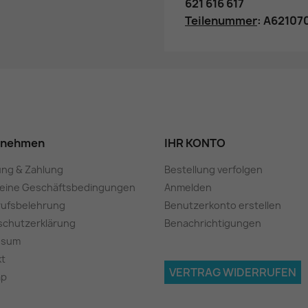
621 616 617
Teilenummer
: A6210
rnehmen
IHR KONTO
ung & Zahlung
Bestellung verfolgen
meine Geschäftsbedingungen
Anmelden
rufsbelehrung
Benutzerkonto erstellen
schutzerklärung
Benachrichtigungen
ssum
kt
VERTRAG WIDERRUFEN
ap