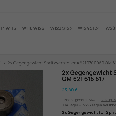
14 W115
W116 W126
W123 S123
W124 S124
W201
1
2x Gegengewicht Spritzversteller A6210700060 OM 62
2x Gegengewicht S
OM 621 616 617
23,80 €
Einschl. gesetzl. MwSt.
zuzügl. 
Am Lager - In 2-3 Tagen bei Ihn
2x Gegengewicht für Sprit