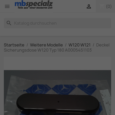
shopping_cart


(0)
search
Startseite
Weitere Modelle
W120 W121
Deckel
Sicherungsdose W120 Typ 180 A0005451103