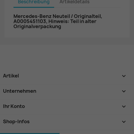
Beschreibung
Artikeldetails
Mercedes-Benz Neuteil / Originalteil,
A0005451103, Hinweis: Teil in alter
Originalverpackung
Artikel

Unternehmen

Ihr Konto

Shop-Infos
keyboard_arrow_down