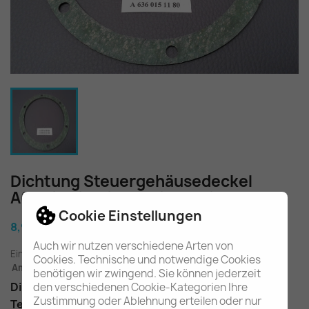
Dichtung Steuergehäusedeckel
A6360150580 A6360151180
Cookie Einstellungen
8,90 €
Auch wir nutzen verschiedene Arten von
Einschl. gesetzl. MwSt.
zuzügl. Versandkosten
Cookies. Technische und notwendige Cookies
Am Lager - In 2-3 Tagen bei Ihnen (Inland)
benötigen wir zwingend. Sie können jederzeit
Dichtung für Steuergehäusedeckel
den verschiedenen Cookie-Kategorien Ihre
Zustimmung oder Ablehnung erteilen oder nur
Teilenummer
: A6360150580, A6360151180