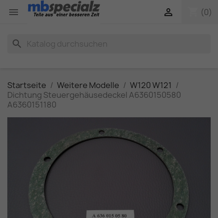
shopping_cart


(0)
search
Startseite
Weitere Modelle
W120 W121
Dichtung Steuergehäusedeckel A6360150580
A6360151180