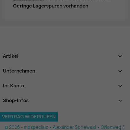
Geringe Lagerspuren vorhanden
Artikel

Unternehmen

Ihr Konto

Shop-Infos
keyboard_arrow_down
VERTRAG WIDERRUFEN
© 2026 - mbspecialz • Alexander Spriewald • Orionweg 4