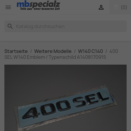
shopping_cart


(0)
search
Startseite
Weitere Modelle
W140 C140
400
SEL W140 Emblem / Typenschild A1408170915