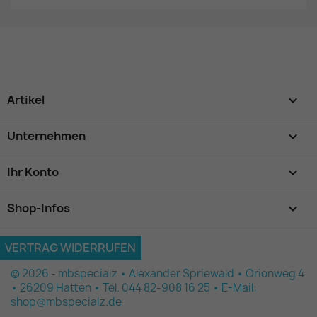
Artikel

Unternehmen

Ihr Konto

Shop-Infos
keyboard_arrow_down
VERTRAG WIDERRUFEN
© 2026 - mbspecialz • Alexander Spriewald • Orionweg 4
• 26209 Hatten • Tel. 044 82-908 16 25 • E-Mail:
shop@mbspecialz.de