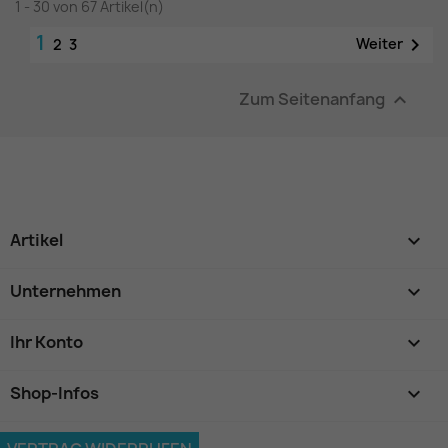
1 - 30 von 67 Artikel(n)
1

Weiter
2
3
Zum Seitenanfang

Artikel

Unternehmen

Ihr Konto

Shop-Infos
keyboard_arrow_down