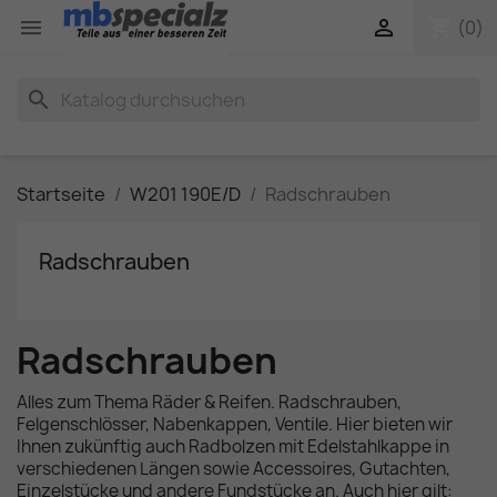
shopping_cart


(0)
search
Startseite
W201 190E/D
Radschrauben
Radschrauben
Radschrauben
Alles zum Thema Räder & Reifen. Radschrauben,
Felgenschlösser, Nabenkappen, Ventile. Hier bieten wir
Ihnen zukünftig auch Radbolzen mit Edelstahlkappe in
verschiedenen Längen sowie Accessoires, Gutachten,
Einzelstücke und andere Fundstücke an. Auch hier gilt: