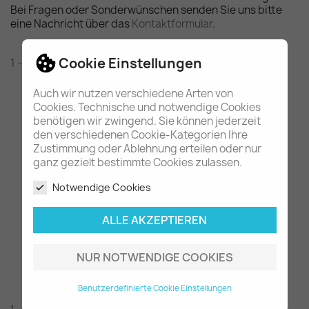
Bei Fragen oder Sonderwünschen senden Sie uns bitte
eine Nachricht über das
Kontaktformular
.
Cookie Einstellungen
1 - 1 von 1 Artikel(n)
Auch wir nutzen verschiedene Arten von
Cookies. Technische und notwendige Cookies
benötigen wir zwingend. Sie können jederzeit
den verschiedenen Cookie-Kategorien Ihre
Zustimmung oder Ablehnung erteilen oder nur
ganz gezielt bestimmte Cookies zulassen.
Notwendige Cookies
ALLE AKZEPTIEREN
orig. Mercedes-Benz...
59,80 €
NUR NOTWENDIGE COOKIES
Benutzerdefinierte Cookie Einstellungen