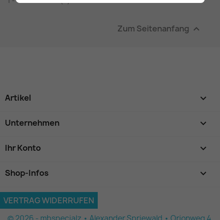
1 - 1 von 1 Artikel(n)
Zum Seitenanfang

Artikel

Unternehmen

Ihr Konto

Shop-Infos
keyboard_arrow_down
VERTRAG WIDERRUFEN
© 2026 - mbspecialz • Alexander Spriewald • Orionweg 4