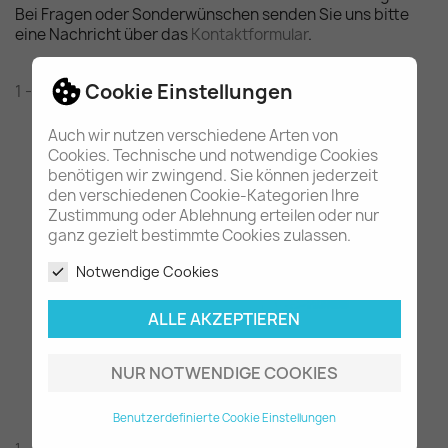
Bei Fragen oder Sonderwünschen senden Sie uns bitte
eine Nachricht über das
Kontaktformular
.
Cookie Einstellungen
1 - 1 von 1 Artikel(n)
Auch wir nutzen verschiedene Arten von
Cookies. Technische und notwendige Cookies
benötigen wir zwingend. Sie können jederzeit
den verschiedenen Cookie-Kategorien Ihre
Zustimmung oder Ablehnung erteilen oder nur
ganz gezielt bestimmte Cookies zulassen.
Notwendige Cookies
ALLE AKZEPTIEREN
orig. Mercedes-Benz...
59,80 €
NUR NOTWENDIGE COOKIES
Benutzerdefinierte Cookie Einstellungen