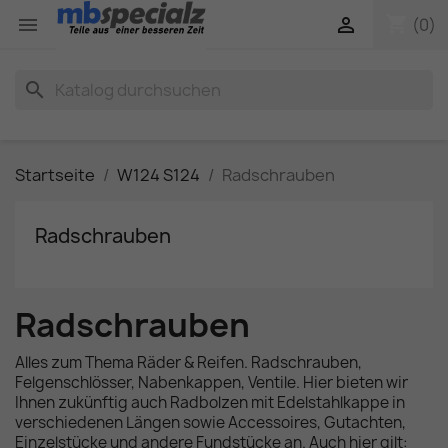
shopping_cart


(0)
search
Startseite
W124 S124
Radschrauben
Radschrauben
Radschrauben
Alles zum Thema Räder & Reifen. Radschrauben,
Felgenschlösser, Nabenkappen, Ventile. Hier bieten wir
Ihnen zukünftig auch Radbolzen mit Edelstahlkappe in
verschiedenen Längen sowie Accessoires, Gutachten,
Einzelstücke und andere Fundstücke an. Auch hier gilt: