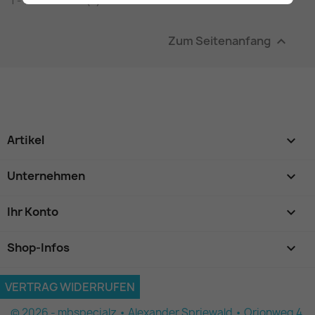
1 - 1 von 1 Artikel(n)
Zum Seitenanfang

Artikel

Unternehmen

Ihr Konto

Shop-Infos
keyboard_arrow_down
VERTRAG WIDERRUFEN
© 2026 - mbspecialz • Alexander Spriewald • Orionweg 4