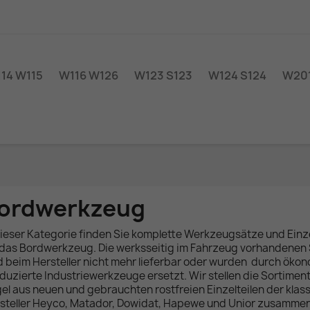
14 W115
W116 W126
W123 S123
W124 S124
W201
ordwerkzeug
dieser Kategorie finden Sie komplette Werkzeugsätze und Einze
 das Bordwerkzeug. Die werksseitig im Fahrzeug vorhandenen
d beim Hersteller nicht mehr lieferbar oder wurden durch öko
duzierte Industriewerkzeuge ersetzt. Wir stellen die Sortiment
el aus neuen und gebrauchten rostfreien Einzelteilen der klas
steller Heyco, Matador, Dowidat, Hapewe und Unior zusamme