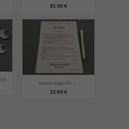
35,90 €
Vorschau

IOR
Radmontagehilfe +...
22,60 €
Vorschau
