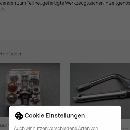
wenden zum Teil neugefertigte Werkzeugtaschen in zeitgenös
ik.
kel gefunden
Cookie Einstellungen
ssische H4 Lampenbox von...
2-tlg. Radschlüssel /...
Auch wir nutzen verschiedene Arten von