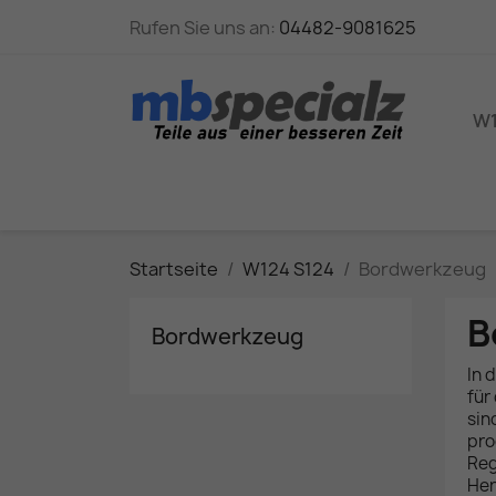
Rufen Sie uns an:
04482-9081625
W1
Startseite
W124 S124
Bordwerkzeug
B
Bordwerkzeug
In 
für
sin
pro
Reg
Her