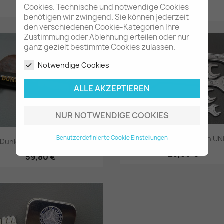
14,80 €
Cookies. Technische und notwendige Cookies
35,80 €
benötigen wir zwingend. Sie können jederzeit
Vorschau
Vorschau


den verschiedenen Cookie-Kategorien Ihre
Zustimmung oder Ablehnung erteilen oder nur
ganz gezielt bestimmte Cookies zulassen.
Notwendige Cookies
ALLE AKZEPTIEREN
NUR NOTWENDIGE COOKIES
Satz Maulschlüssel von UN
Benutzerdefinierte Cookie Einstellungen
Dunlop Luftdruckprüfer
29,80 €
59,80 €
Vorschau
Vorschau

