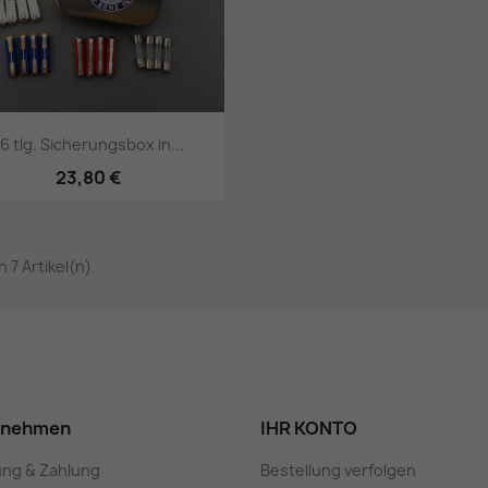
16 tlg. Sicherungsbox in...
23,80 €
Vorschau

on 7 Artikel(n)
rnehmen
IHR KONTO
ung & Zahlung
Bestellung verfolgen