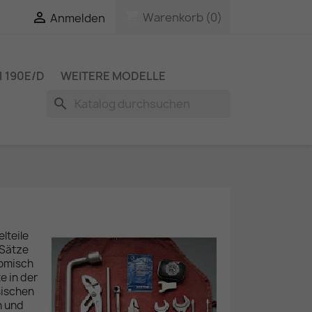
shopping_cart

Warenkorb
(0)
Anmelden
 190E/D
WEITERE MODELLE
search
lteile
 Sätze
nomisch
e in der
sischen
n und