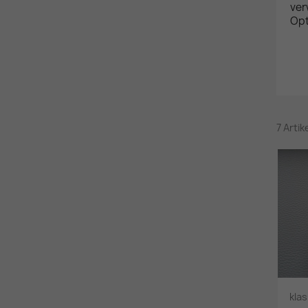
ver
Opt
7 Arti
kla