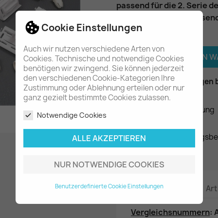
passend für die 2. Serie d
je 15 Clips & Tüllen passen
Cookie Einstellungen
Menge
Auch wir nutzen verschiedene Arten von

IN DEN 
Cookies. Technische und notwendige Cookies
benötigen wir zwingend. Sie können jederzeit
den verschiedenen Cookie-Kategorien Ihre

Am Lager - In 2-3 Tagen 
Zustimmung oder Ablehnung erteilen oder nur
ganz gezielt bestimmte Cookies zulassen.
Datenschutzerklärung
Notwendige Cookies
Liefer- und Zahlungsb
ALLE AKZEPTIEREN
NUR NOTWENDIGE COOKIES
Benutzerdefinierte Cookie Einstellungen
Beschreibung
Art
Vergleichsnummern
: