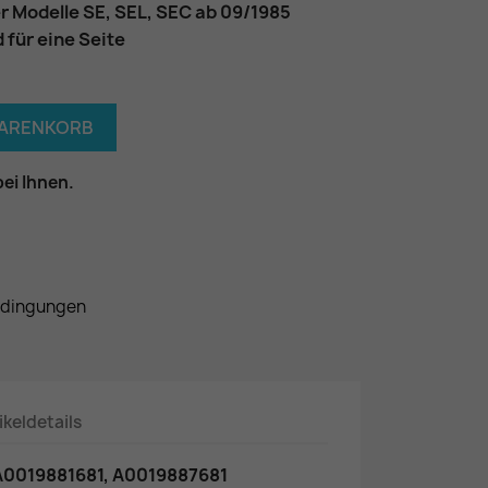
er Modelle SE, SEL, SEC ab 09/1985
d für eine Seite
WARENKORB
bei Ihnen.
edingungen
ikeldetails
 A0019881681, A0019887681