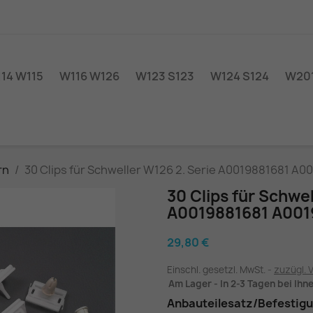
14 W115
W116 W126
W123 S123
W124 S124
W201
rn
30 Clips für Schweller W126 2. Serie A0019881681 A0
30 Clips für Schwel
A0019881681 A001
29,80 €
Einschl. gesetzl. MwSt.
zuzügl. 
Am Lager - In 2-3 Tagen bei Ihn
Anbauteilesatz/Befestigu