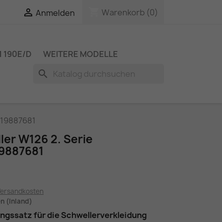
shopping_cart

Warenkorb
(0)
Anmelden
 190E/D
WEITERE MODELLE
search
019887681
ler W126 2. Serie
9887681
Versandkosten
en (Inland)
ngssatz für die Schwellerverkleidung