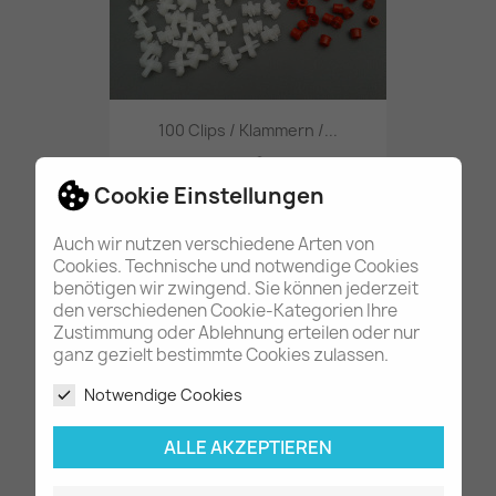
100 Clips / Klammern /...
45,80 €
Cookie Einstellungen
Auch wir nutzen verschiedene Arten von
Cookies. Technische und notwendige Cookies
benötigen wir zwingend. Sie können jederzeit
den verschiedenen Cookie-Kategorien Ihre
Zustimmung oder Ablehnung erteilen oder nur
ganz gezielt bestimmte Cookies zulassen.
Notwendige Cookies
ALLE AKZEPTIEREN
20x Tülle / Stopfen für...
11,90 €