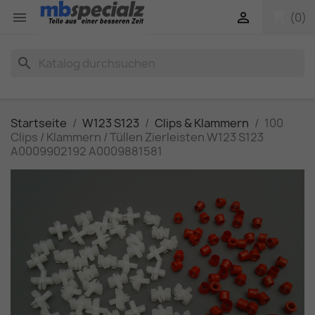
shopping_cart


(0)
search
Startseite
W123 S123
Clips & Klammern
100
Clips / Klammern / Tüllen Zierleisten W123 S123
A0009902192 A0009881581