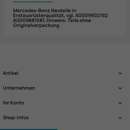
Mercedes-Benz Neuteile in
Erstausrüsterqualität, vgl. A0009902192
A0009881581, Hinweis: Teile ohne
Originalverpackung
Artikel

Unternehmen

Ihr Konto

Shop-Infos
keyboard_arrow_down