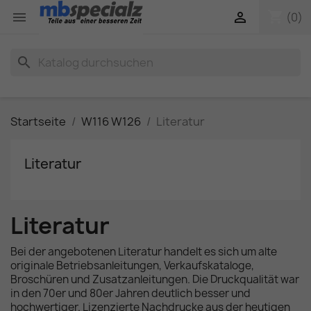
shopping_cart


(0)
search
Startseite
W116 W126
Literatur
Literatur
Literatur
Bei der angebotenen Literatur handelt es sich um alte
originale Betriebsanleitungen, Verkaufskataloge,
Broschüren und Zusatzanleitungen. Die Druckqualität war
in den 70er und 80er Jahren deutlich besser und
hochwertiger. Lizenzierte Nachdrucke aus der heutigen