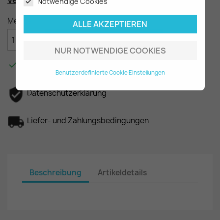
Vergleichsnummer
: A1245844321
Notwendige Cookies
Menge
ALLE AKZEPTIEREN

IN DEN WARENKORB
NUR NOTWENDIGE COOKIES

Am Lager - In 2-3 Tagen bei Ihnen.
Benutzerdefinierte Cookie Einstellungen
Datenschutzerklärung
Liefer- und Zahlungsbedingungen
Beschreibung
Artikeldetails