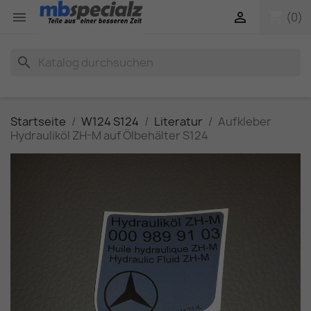
shopping_cart


(0)
search
Startseite
W124 S124
Literatur
Aufkleber
Hydrauliköl ZH-M auf Ölbehälter S124