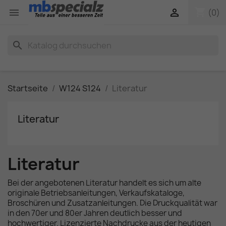
shopping_cart


(0)
search
Startseite
W124 S124
Literatur
Literatur
Literatur
Bei der angebotenen Literatur handelt es sich um alte
originale Betriebsanleitungen, Verkaufskataloge,
Broschüren und Zusatzanleitungen. Die Druckqualität war
in den 70er und 80er Jahren deutlich besser und
hochwertiger. Lizenzierte Nachdrucke aus der heutigen