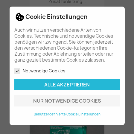
Zusatzanleitung...
59,60 €
Cookie Einstellungen
Auch wir nutzen verschiedene Arten von
Z.ZT. NICHT LIEFERBAR
Cookies. Technische und notwendige Cookies
benötigen wir zwingend. Sie können jederzeit
den verschiedenen Cookie-Kategorien Ihre
Zustimmung oder Ablehnung erteilen oder nur
ganz gezielt bestimmte Cookies zulassen.
Notwendige Cookies
ALLE AKZEPTIEREN
20x Classic Ölzettel /...
14,80 €
NUR NOTWENDIGE COOKIES
Benutzerdefinierte Cookie Einstellungen