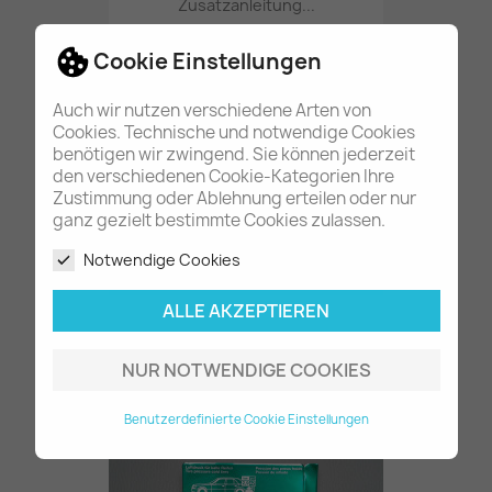
Zusatzanleitung...
59,60 €
Cookie Einstellungen
Auch wir nutzen verschiedene Arten von
Z.ZT. NICHT LIEFERBAR
Cookies. Technische und notwendige Cookies
benötigen wir zwingend. Sie können jederzeit
den verschiedenen Cookie-Kategorien Ihre
Zustimmung oder Ablehnung erteilen oder nur
ganz gezielt bestimmte Cookies zulassen.
Notwendige Cookies
ALLE AKZEPTIEREN
20x Classic Ölzettel /...
14,80 €
NUR NOTWENDIGE COOKIES
Benutzerdefinierte Cookie Einstellungen