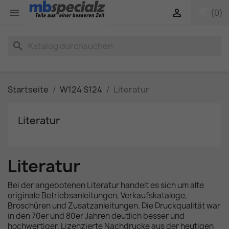
shopping_cart


(0)
search
Startseite
W124 S124
Literatur
Literatur
Literatur
Bei der angebotenen Literatur handelt es sich um alte
originale Betriebsanleitungen, Verkaufskataloge,
Broschüren und Zusatzanleitungen. Die Druckqualität war
in den 70er und 80er Jahren deutlich besser und
hochwertiger. Lizenzierte Nachdrucke aus der heutigen