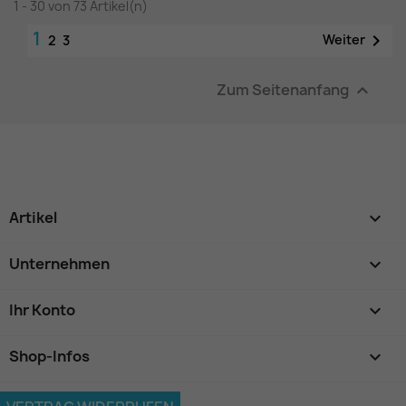
1 - 30 von 73 Artikel(n)
1

Weiter
2
3
Zum Seitenanfang

Artikel

Unternehmen

Ihr Konto

Shop-Infos
keyboard_arrow_down