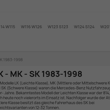
14 W115
W116 W126
W123 S123
W124 S124
W201
SK 1983-1998
K - MK - SK 1983-1998
 Modelle LK (Leichte Klasse), MK (Mittlere oder Mittelschwere 
 SK (Schwere Klasse) waren die Mercedes-Benz Nutzfahrzeu
r- Jahre. Bekanntestes Modell der Leichten Klasse war der 814,
h heute noch vielerorts im Einsatz ist. Nachfolger wurde der At
tlere Klasse besitzt das gleiche Fahrerhaus des SK bei
ichtsvarianten von 12-32 Tonnen.