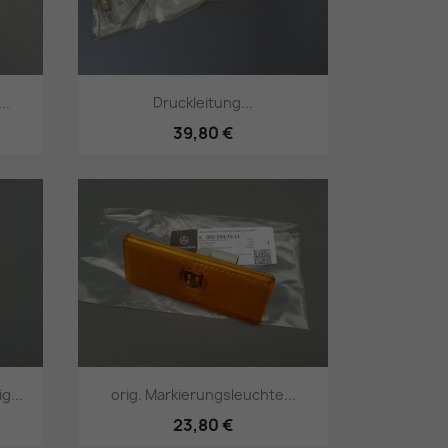
..
Druckleitung...
39,80 €
Vorschau

g...
orig. Markierungsleuchte...
23,80 €