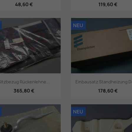
48,60 €
119,60 €
Vorschau
Vorschau


NEU
Sitzbezug Rückenlehne...
Einbausatz Standheizung D4
365,80 €
178,60 €
Vorschau
Vorschau


NEU