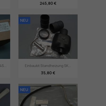
245,80 €
Vorschau

NEU
S...
Einbaukit Standheizung SK...
35,80 €
Vorschau

NEU