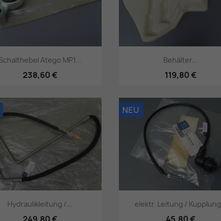
Schalthebel Atego MP1...
Behälter...
238,60 €
119,80 €
Vorschau
Vorschau


NEU
Hydraulikleitung /...
elektr. Leitung / Kupplung.
249,80 €
45,80 €