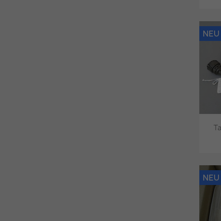
NEU
Ta
NEU