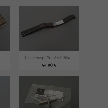
Vorschau

..
Halter Auspufftopf MK 1824...
44,80 €
Vorschau
