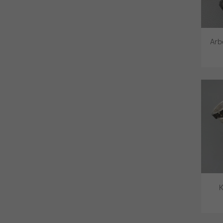
Arb
K