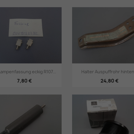
Vorschau
Vorschau


Lampenfassung eckig R107...
Halter Auspuffrohr hinten.
7,80 €
24,80 €
Vorschau
Vorschau

