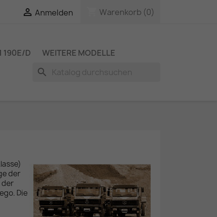
shopping_cart

Warenkorb
(0)
Anmelden
 190E/D
WEITERE MODELLE
search
Klasse)
ge der
 der
ego. Die