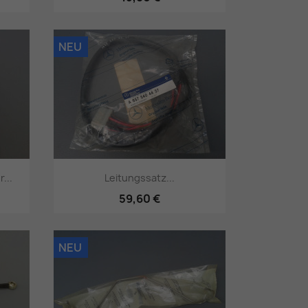
Vorschau

NEU
...
Leitungssatz...
59,60 €
Vorschau

NEU