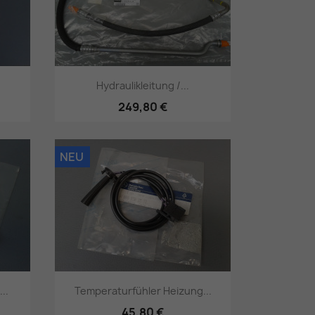
Hydraulikleitung /...
249,80 €
Vorschau

NEU
..
Temperaturfühler Heizung...
45,80 €