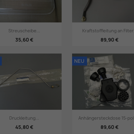
Streuscheibe...
Kraftstoffleitung an Filter.
35,60 €
89,90 €
Vorschau
Vorschau


NEU
Druckleitung...
Anhängersteckdose 15-poli
45,80 €
89,60 €