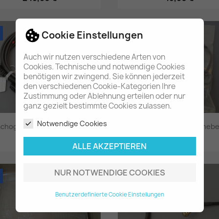
Vorschau
Vorschau


NEU
Cookie Einstellungen
Auch wir nutzen verschiedene Arten von
Cookies. Technische und notwendige Cookies
benötigen wir zwingend. Sie können jederzeit
den verschiedenen Cookie-Kategorien Ihre
Zustimmung oder Ablehnung erteilen oder nur
ganz gezielt bestimmte Cookies zulassen.
Notwendige Cookies
chogeber hinten Actros...
Leitungssatz Fensterheber
82,40 €
75,80 €
ALLE AKZEPTIEREN
Vorschau
Vorschau


NUR NOTWENDIGE COOKIES
NEU
Benutzerdefinierte Cookie Einstellungen