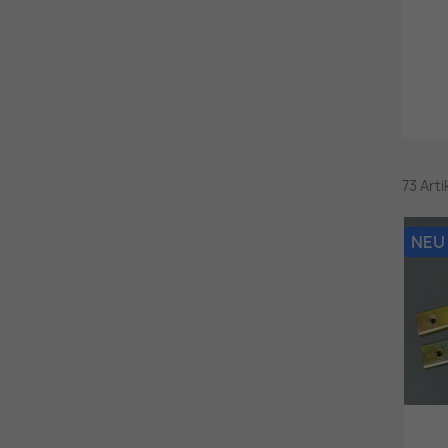
73 Art
NEU