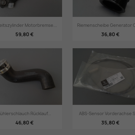
eitszylinder Motorbremse...
Riemenscheibe Generator O
59,80 €
36,80 €
Vorschau
Vorschau


ühlerschlauch Rücklauf...
ABS-Sensor Vorderachse S
46,80 €
35,80 €
Vorschau
Vorschau

