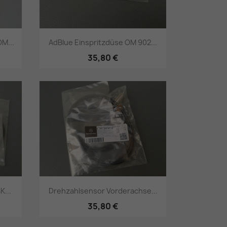
M...
AdBlue Einspritzdüse OM 902...
35,80 €
Vorschau

K...
Drehzahlsensor Vorderachse...
35,80 €
Vorschau
