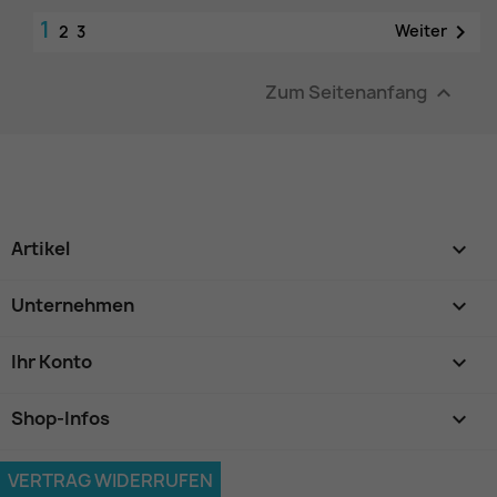
1

Weiter
2
3
Zum Seitenanfang

Artikel

Unternehmen

Ihr Konto

Shop-Infos
keyboard_arrow_down
VERTRAG WIDERRUFEN