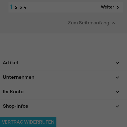
1

Weiter
2
3
4
Zum Seitenanfang

Artikel

Unternehmen

Ihr Konto

Shop-Infos
keyboard_arrow_down
VERTRAG WIDERRUFEN