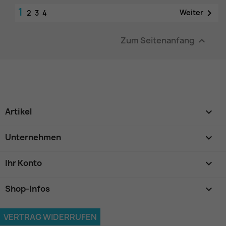
1

Weiter
2
3
4
Zum Seitenanfang

Artikel

Unternehmen

Ihr Konto

Shop-Infos
keyboard_arrow_down
VERTRAG WIDERRUFEN