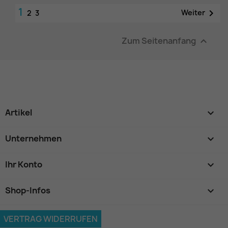
1

Weiter
2
3
Zum Seitenanfang

Artikel

Unternehmen

Ihr Konto

Shop-Infos
keyboard_arrow_down
VERTRAG WIDERRUFEN