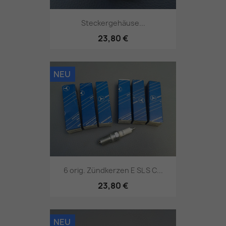
Steckergehäuse...
23,80 €
NEU
6 orig. Zündkerzen E SL S C...
23,80 €
NEU