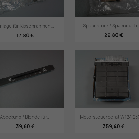
Spannstück / Spannmutter
inlage für Kissenrahmen...
29,80 €
17,80 €
Vorschau
Vorschau


Abeckung / Blende für...
Motorsteuergerät W124 230
39,60 €
359,40 €
Vorschau
Vorschau

