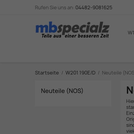
Rufen Sie uns an:
04482-9081625
W1
Startseite
W201 190E/D
Neuteile (NOS
N
Neuteile (NOS)
Hie
sta
Ein
Ori
sin
vie