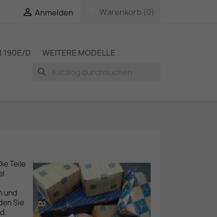
shopping_cart

Warenkorb
(0)
Anmelden
 190E/D
WEITERE MODELLE
search
ie Teile
el
n und
nden Sie
nd.