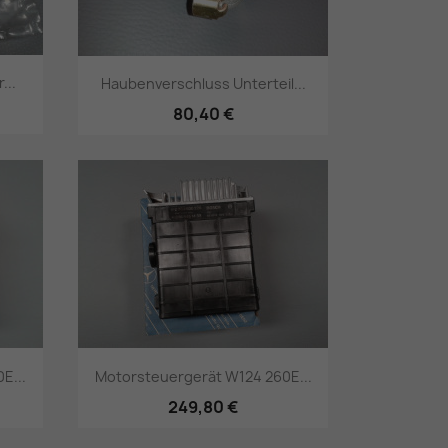
...
Haubenverschluss Unterteil...
80,40 €
Vorschau

E...
Motorsteuergerät W124 260E...
249,80 €
Vorschau
