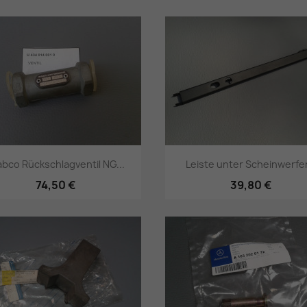
Vorschau
Vorschau


bco Rückschlagventil NG...
Leiste unter Scheinwerfer
74,50 €
39,80 €
Vorschau
Vorschau

