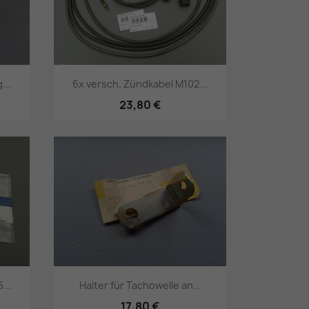
...
6x versch. Zündkabel M102...
23,80 €
Vorschau

...
Halter für Tachowelle an...
17,80 €