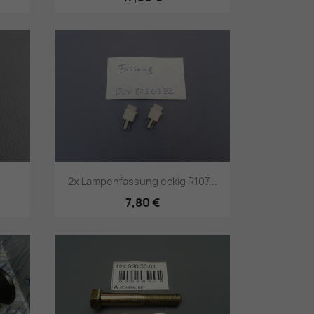
Vorschau

2x Lampenfassung eckig R107...
7,80 €
Vorschau
