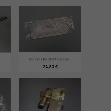
Vorschau

10x Pin / Kontaktbuchse...
...
24,80 €
Vorschau
