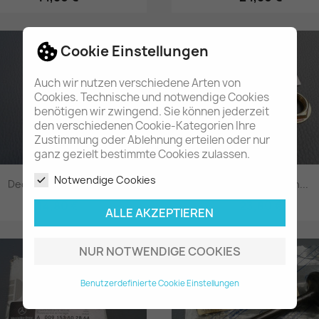
Vorschau
Vorschau


Cookie Einstellungen
Auch wir nutzen verschiedene Arten von
Cookies. Technische und notwendige Cookies
benötigen wir zwingend. Sie können jederzeit
den verschiedenen Cookie-Kategorien Ihre
Zustimmung oder Ablehnung erteilen oder nur
ganz gezielt bestimmte Cookies zulassen.
Notwendige Cookies
Deckel für Öffnung...
2x Bundmutter an...
14,80 €
23,80 €
ALLE AKZEPTIEREN
Vorschau
Vorschau


NUR NOTWENDIGE COOKIES
Benutzerdefinierte Cookie Einstellungen