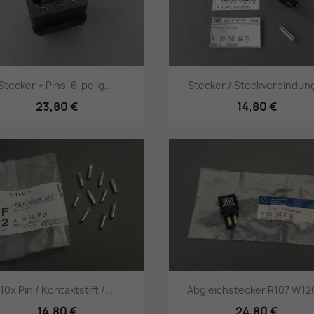
Stecker + Pins, 6-polig,...
Stecker / Steckverbindung
23,80 €
14,80 €
Vorschau
Vorschau


10x Pin / Kontaktstift /...
Abgleichstecker R107 W126
14,80 €
24,80 €