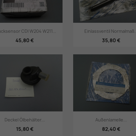
ucksensor CDI W204 W211...
Einlassventil Normalmaß.
45,80 €
35,80 €
Vorschau
Vorschau


Deckel Ölbehälter...
Außenlamelle...
15,80 €
82,40 €