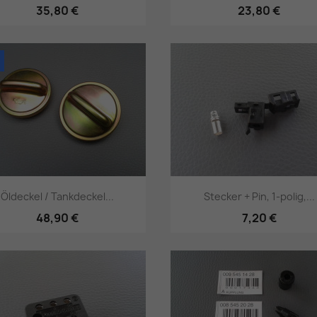
35,80 €
23,80 €
Vorschau
Vorschau


Öldeckel / Tankdeckel...
Stecker + Pin, 1-polig,...
48,90 €
7,20 €
Vorschau
Vorschau

