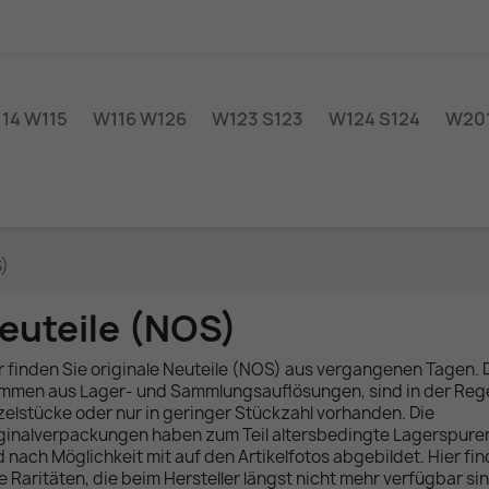
14 W115
W116 W126
W123 S123
W124 S124
W201
)
euteile (NOS)
r finden Sie originale Neuteile (NOS) aus vergangenen Tagen. D
mmen aus Lager- und Sammlungsauflösungen, sind in der Reg
zelstücke oder nur in geringer Stückzahl vorhanden. Die
ginalverpackungen haben zum Teil altersbedingte Lagerspure
d nach Möglichkeit mit auf den Artikelfotos abgebildet. Hier fi
le Raritäten, die beim Hersteller längst nicht mehr verfügbar si