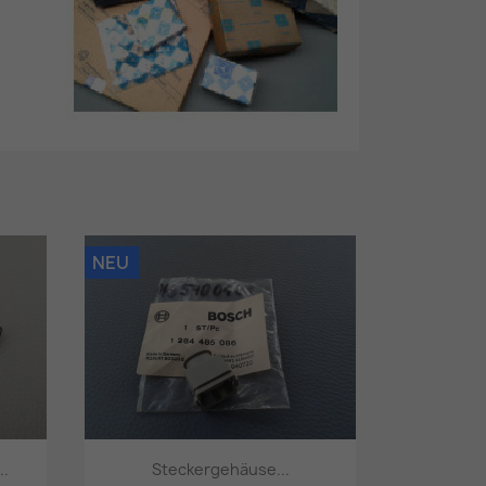
NEU
..
Steckergehäuse...