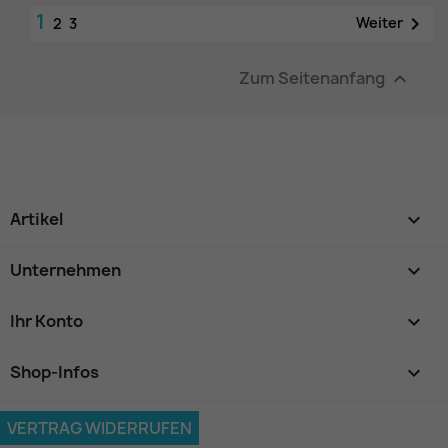
1

Weiter
2
3
Zum Seitenanfang

Artikel

Unternehmen

Ihr Konto

Shop-Infos
keyboard_arrow_down
VERTRAG WIDERRUFEN