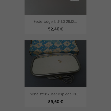
Federbügel L LK LS 2632...
52,40 €
beheizter Aussenspiegel NG...
89,60 €