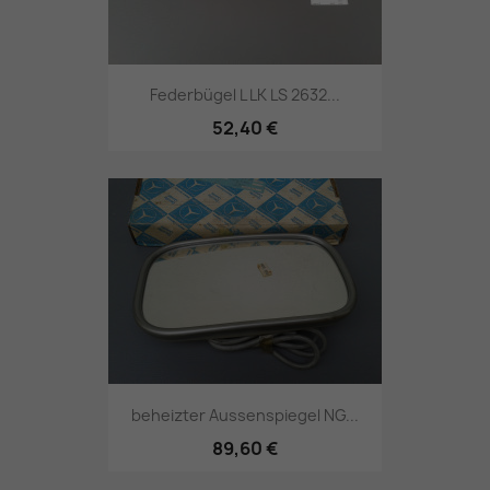
Federbügel L LK LS 2632...
52,40 €
beheizter Aussenspiegel NG...
89,60 €