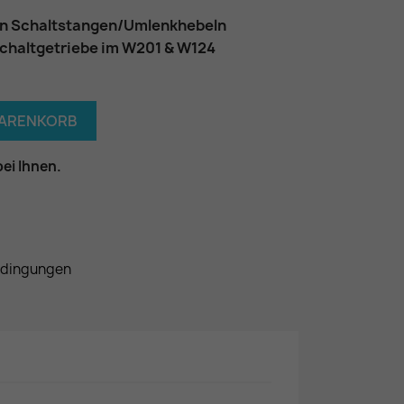
den Schaltstangen/Umlenkhebeln
chaltgetriebe im W201 & W124
WARENKORB
bei Ihnen.
edingungen