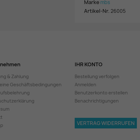
Marke
mbs
Artikel-Nr.
26005
rnehmen
IHR KONTO
ung & Zahlung
Bestellung verfolgen
meine Geschäftsbedingungen
Anmelden
rufsbelehrung
Benutzerkonto erstellen
schutzerklärung
Benachrichtigungen
ssum
kt
VERTRAG WIDERRUFEN
ap