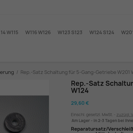
14 W115
W116 W126
W123 S123
W124 S124
W201
derung
Rep.-Satz Schaltung für 5-Gang-Getriebe W201
Rep.-Satz Schaltu
W124
29,60 €
Einschl. gesetzl. MwSt.
zuzügl. 
Am Lager - In 2-3 Tagen bei Ihn
Reparatursatz/Verschleißt