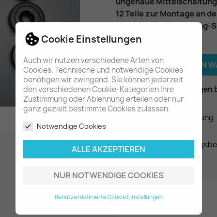
ungenaue Mittelschaltung
12 Teile zur Montage an 
passend für das 5-Gang-S
Cookie Einstellungen
Menge
Auch wir nutzen verschiedene Arten von

IN DEN 
Cookies. Technische und notwendige Cookies
benötigen wir zwingend. Sie können jederzeit

Am Lager - In 2-3 Tagen 
den verschiedenen Cookie-Kategorien Ihre
Zustimmung oder Ablehnung erteilen oder nur
ganz gezielt bestimmte Cookies zulassen.
Datenschutzerklärung
Notwendige Cookies
Liefer- und Zahlungsb
ALLE AKZEPTIEREN
NUR NOTWENDIGE COOKIES
Artikeldetails
Benutzerdefinierte Cookie Einstellungen