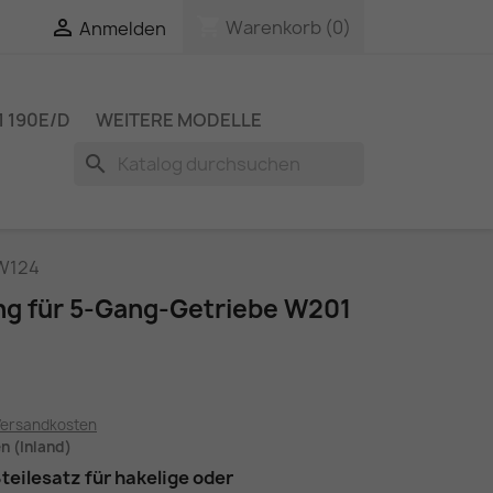
shopping_cart

Warenkorb
(0)
Anmelden
 190E/D
WEITERE MODELLE
search
 W124
ng für 5-Gang-Getriebe W201
Versandkosten
en (Inland)
eilesatz für hakelige oder