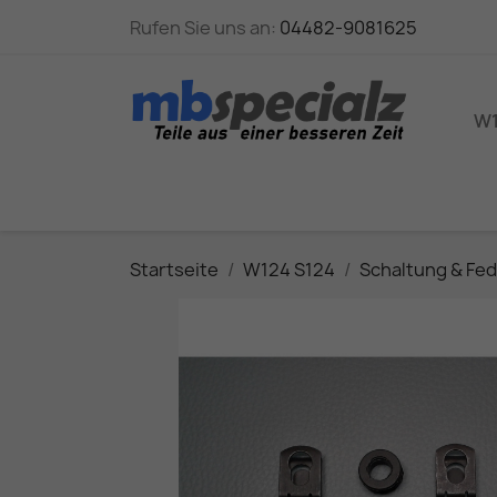
Rufen Sie uns an:
04482-9081625
W1
Startseite
W124 S124
Schaltung & Fe