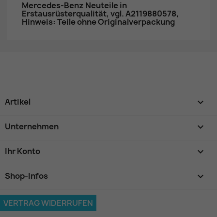
Mercedes-Benz Neuteile in
Erstausrüsterqualität, vgl. A2119880578,
Hinweis: Teile ohne Originalverpackung
Artikel

Unternehmen

Ihr Konto

Shop-Infos
keyboard_arrow_down
VERTRAG WIDERRUFEN