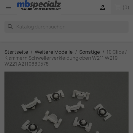
shopping_cart


(0)
search
Startseite
Weitere Modelle
Sonstige
10 Clips /
Klammern Schwellerverkleidung oben W211 W219
W221 A2119880578