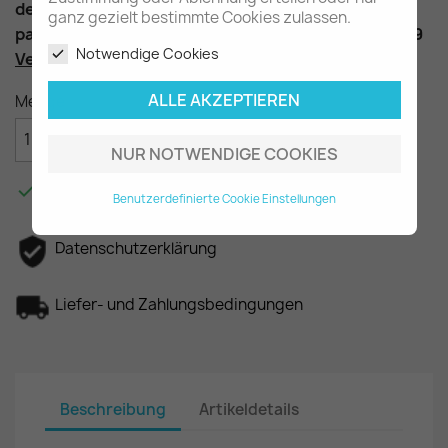
der Zierleisten a. d. Kotflügel
ganz gezielt bestimmte Cookies zulassen.
passend im W202, W203, W208, W210, W215, W639
Notwendige Cookies
Vergleichsnummer
: A0019888081 A0019887681
ALLE AKZEPTIEREN
Menge

IN DEN WARENKORB
NUR NOTWENDIGE COOKIES

Am Lager - In 2-3 Tagen bei Ihnen.
Benutzerdefinierte Cookie Einstellungen
Datenschutzerklärung
Liefer- und Zahlungsbedingungen
Beschreibung
Artikeldetails