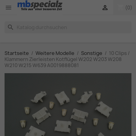
shopping_cart


(0)
search
Startseite
Weitere Modelle
Sonstige
10 Clips /
Klammern Zierleisten Kotflügel W202 W203 W208
W210 W215 W639 A0019888081