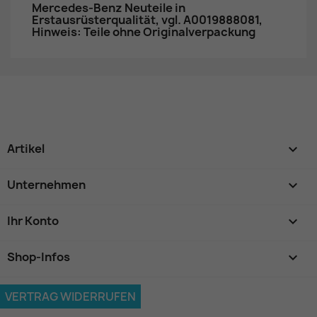
Mercedes-Benz Neuteile in
Erstausrüsterqualität, vgl. A0019888081,
Hinweis: Teile ohne Originalverpackung
Artikel

Unternehmen

Ihr Konto

Shop-Infos
keyboard_arrow_down
VERTRAG WIDERRUFEN