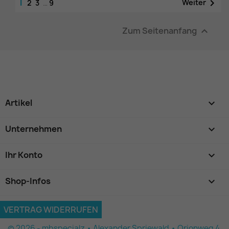
1

Weiter
2
3
…
9
Zum Seitenanfang

Artikel

Unternehmen

Ihr Konto

Shop-Infos
keyboard_arrow_down
VERTRAG WIDERRUFEN
© 2026 - mbspecialz • Alexander Spriewald • Orionweg 4