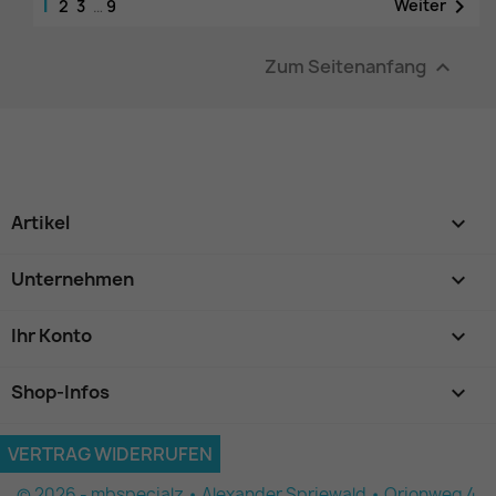
1

Weiter
2
3
…
9
Zum Seitenanfang

Artikel

Unternehmen

Ihr Konto

Shop-Infos
keyboard_arrow_down
VERTRAG WIDERRUFEN
© 2026 - mbspecialz • Alexander Spriewald • Orionweg 4