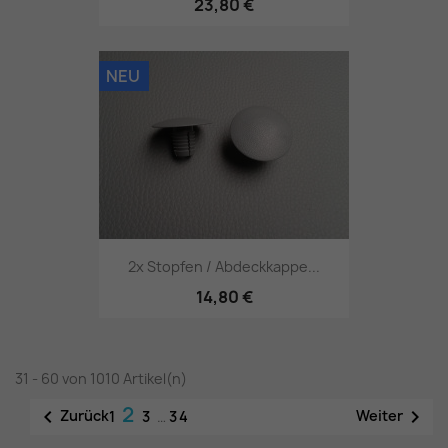
23,80 €
NEU
2x Stopfen / Abdeckkappe...
14,80 €
31 - 60 von 1010 Artikel(n)
2


Zurück
Weiter
1
3
…
34