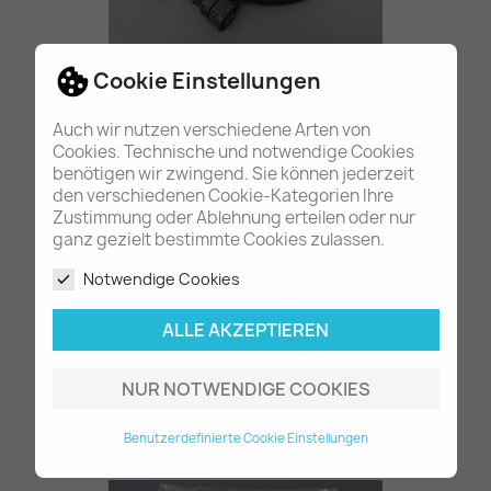
Tachogeber hinten Actros...
Cookie Einstellungen
82,40 €
Auch wir nutzen verschiedene Arten von
Cookies. Technische und notwendige Cookies
benötigen wir zwingend. Sie können jederzeit
NEU
den verschiedenen Cookie-Kategorien Ihre
Zustimmung oder Ablehnung erteilen oder nur
ganz gezielt bestimmte Cookies zulassen.
Notwendige Cookies
ALLE AKZEPTIEREN
NUR NOTWENDIGE COOKIES
Leitungssatz Fensterheber...
75,80 €
Benutzerdefinierte Cookie Einstellungen