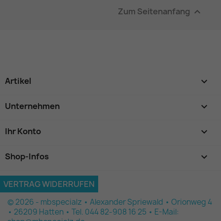
Zum Seitenanfang

Artikel

Unternehmen

Ihr Konto

Shop-Infos
keyboard_arrow_down
VERTRAG WIDERRUFEN
© 2026 - mbspecialz • Alexander Spriewald • Orionweg 4
• 26209 Hatten • Tel. 044 82-908 16 25 • E-Mail: