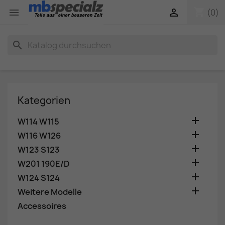
shopping_cart


(0)
search
Kategorien

W114 W115

W116 W126

W123 S123

W201 190E/D

W124 S124

Weitere Modelle
Accessoires