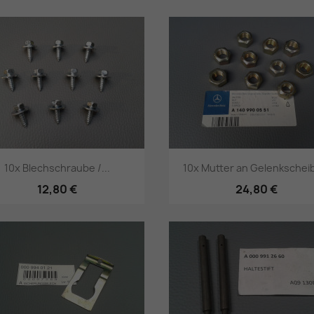
Vorschau
Vorschau


10x Blechschraube /...
10x Mutter an Gelenkscheib
12,80 €
24,80 €
Vorschau
Vorschau

