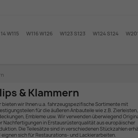
14 W115
W116 W126
W123 S123
W124 S124
W201
rn
lips & Klammern
r bieten wir Ihnen u.a. fahrzeugspezifische Sortimente mit
estigungsteilen für die äußeren Anbauteile wie z.B. Zierleisten,
eckungen, Embleme usw. Wir verwenden überwiegend Original
r Nachfertigungen in Erstausrüsterqualität aus europäischer
duktion. Die Teilesätze sind in verschiedenen Stückzahlen erhä
 eignen sich für Restaurations- und Lackierarbeiten.