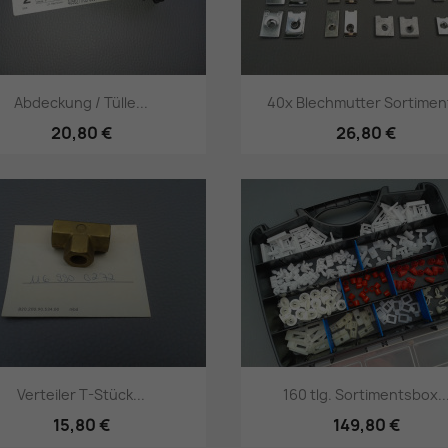
Abdeckung / Tülle...
40x Blechmutter Sortiment
20,80 €
26,80 €
Vorschau
Vorschau


Verteiler T-Stück...
160 tlg. Sortimentsbox..
15,80 €
149,80 €