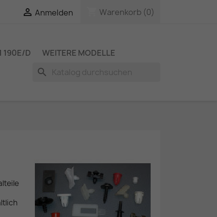
shopping_cart

Warenkorb
(0)
Anmelden
 190E/D
WEITERE MODELLE
search
teile
ltlich