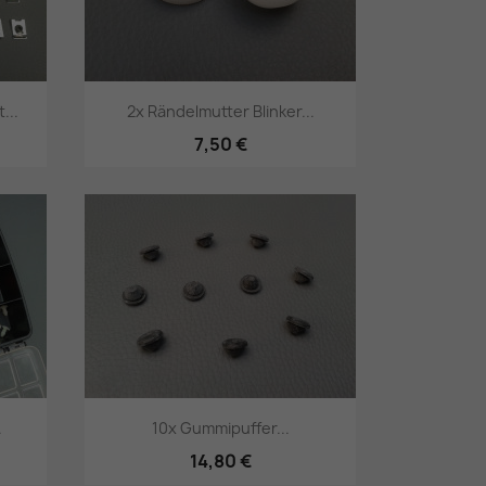
...
2x Rändelmutter Blinker...
7,50 €
Vorschau

.
10x Gummipuffer...
14,80 €