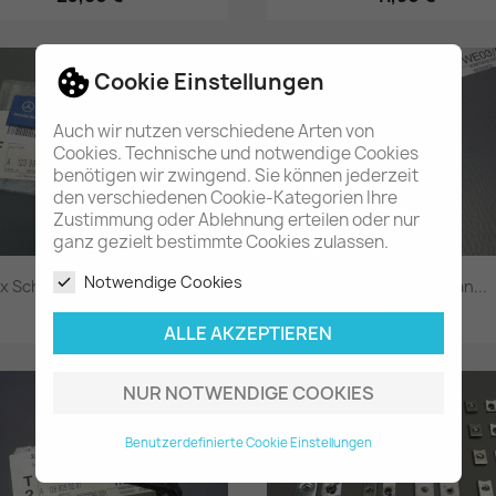
Vorschau
Vorschau


Cookie Einstellungen
Auch wir nutzen verschiedene Arten von
Cookies. Technische und notwendige Cookies
benötigen wir zwingend. Sie können jederzeit
den verschiedenen Cookie-Kategorien Ihre
Zustimmung oder Ablehnung erteilen oder nur
ganz gezielt bestimmte Cookies zulassen.
Notwendige Cookies
x Schraube / Mutter für...
Tülle Haubenzug an...
26,80 €
14,80 €
ALLE AKZEPTIEREN
Vorschau
Vorschau


NUR NOTWENDIGE COOKIES
Benutzerdefinierte Cookie Einstellungen