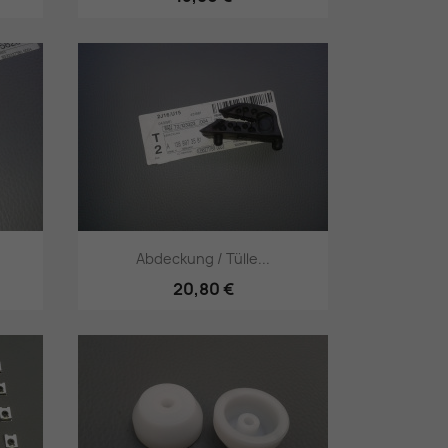
Vorschau

Abdeckung / Tülle...
20,80 €
Vorschau
