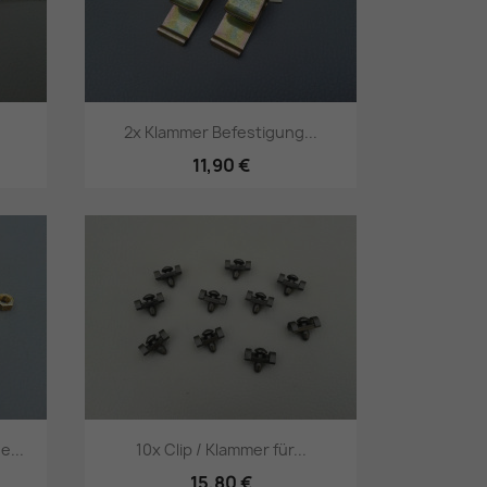
2x Klammer Befestigung...
11,90 €
Vorschau

e...
10x Clip / Klammer für...
15,80 €