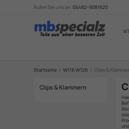
Rufen Sie uns an:
04482-9081625
W1
Startseite
W116 W126
Clips & Klamme
C
Clips & Klammern
Hie
Bef
Abd
ode
Pro
und