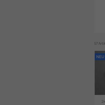
57 Art
NEU
2x