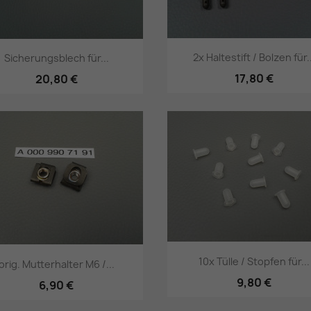
2x Haltestift / Bolzen für.
Sicherungsblech für...
17,80 €
20,80 €
Vorschau
Vorschau


10x Tülle / Stopfen für...
orig. Mutterhalter M6 /...
9,80 €
6,90 €
Vorschau
Vorschau

