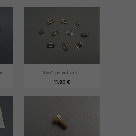
Vorschau

e...
10x Clipsmutter /...
11,90 €
Vorschau
