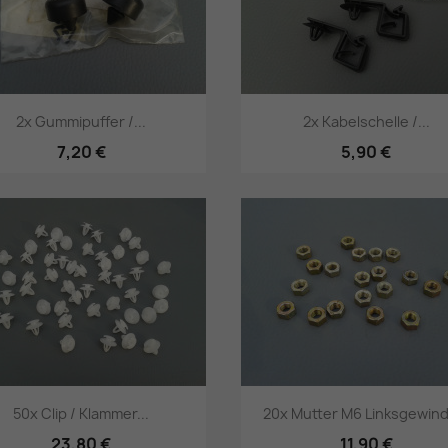
2x Gummipuffer /...
2x Kabelschelle /...
7,20 €
5,90 €
Vorschau
Vorschau


50x Clip / Klammer...
20x Mutter M6 Linksgewind
23,80 €
11,90 €