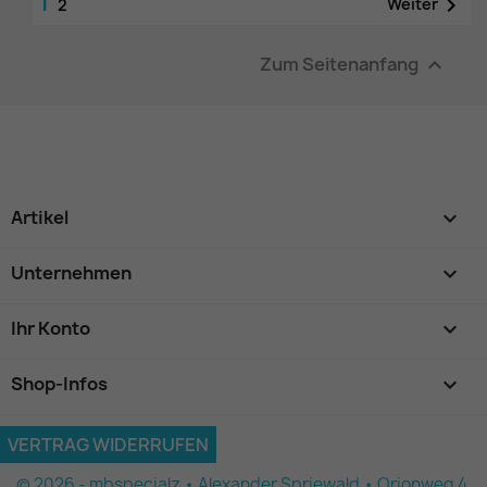
1

Weiter
2
Zum Seitenanfang

Artikel

Unternehmen

Ihr Konto

Shop-Infos
keyboard_arrow_down
VERTRAG WIDERRUFEN
© 2026 - mbspecialz • Alexander Spriewald • Orionweg 4