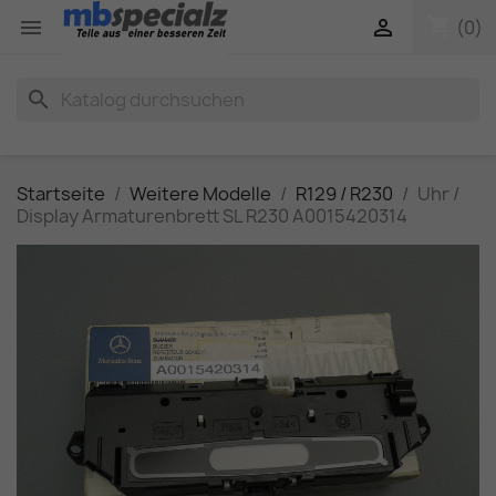
shopping_cart


(0)
search
Startseite
Weitere Modelle
R129 / R230
Uhr /
Display Armaturenbrett SL R230 A0015420314