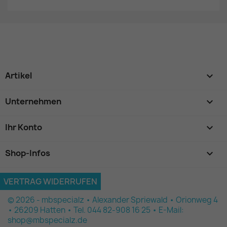
Artikel

Unternehmen

Ihr Konto

Shop-Infos
keyboard_arrow_down
VERTRAG WIDERRUFEN
© 2026 - mbspecialz • Alexander Spriewald • Orionweg 4
• 26209 Hatten • Tel. 044 82-908 16 25 • E-Mail:
shop@mbspecialz.de