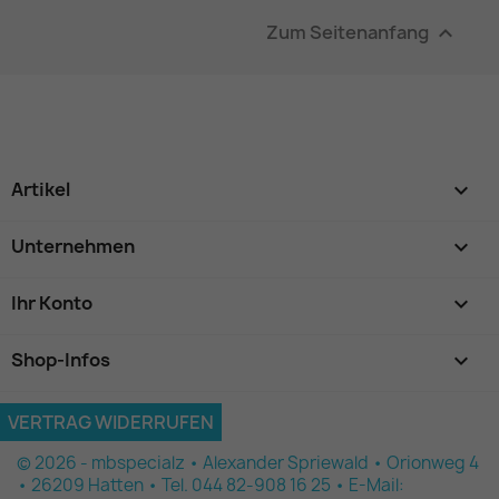
Zum Seitenanfang

Artikel

Unternehmen

Ihr Konto

Shop-Infos
keyboard_arrow_down
VERTRAG WIDERRUFEN
© 2026 - mbspecialz • Alexander Spriewald • Orionweg 4
• 26209 Hatten • Tel. 044 82-908 16 25 • E-Mail: