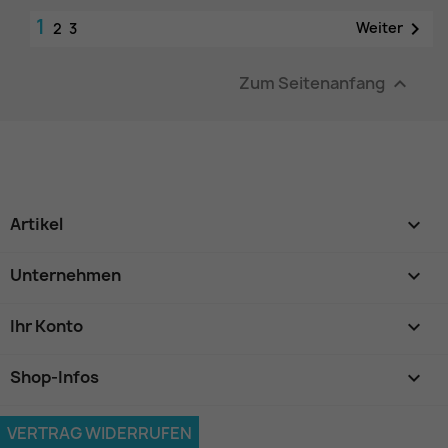
1

Weiter
2
3
Zum Seitenanfang

Artikel

Unternehmen

Ihr Konto

Shop-Infos
keyboard_arrow_down
VERTRAG WIDERRUFEN