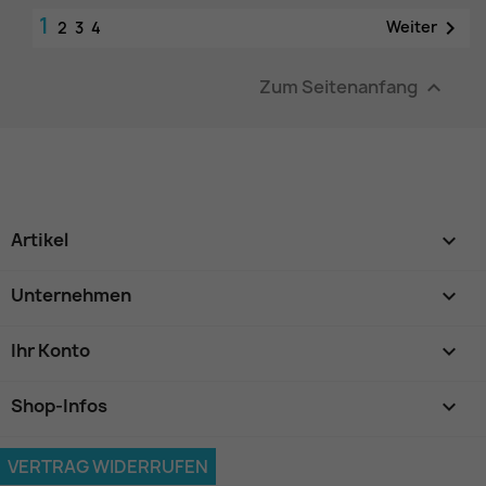
1

Weiter
2
3
4
Zum Seitenanfang

Artikel

Unternehmen

Ihr Konto

Shop-Infos
keyboard_arrow_down
VERTRAG WIDERRUFEN