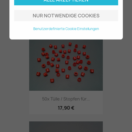
Kombizange GOTT...
NUR NOTWENDIGE COOKIES
24,80 €
Benutzerdefinierte Cookie Einstellungen
50x Tülle / Stopfen für...
17,90 €