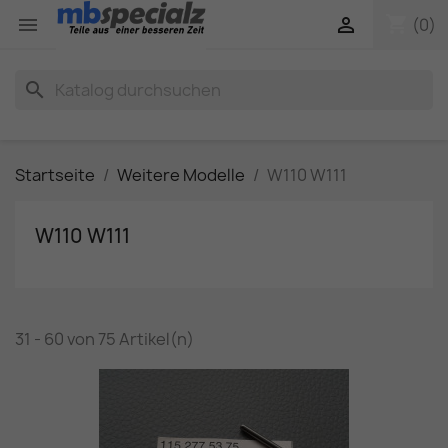
shopping_cart


(0)
search
Startseite
Weitere Modelle
W110 W111
W110 W111
31 - 60 von 75 Artikel(n)